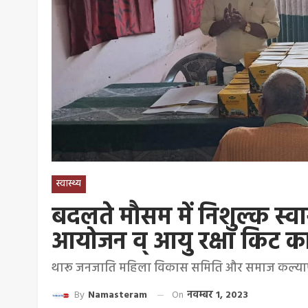
स्वास्थ्य
बदलते मौसम में निशुल्क स्व
आयोजन व् आयु रक्षा किट क
थारू जनजाति महिला विकास समिति और समाज कल्याण व
By
Namasteram
On
नवम्बर 1, 2023