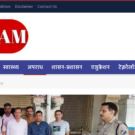
dition
Disclaimer
Contact Us
स्वास्थ्य
अपराध
शासन-प्रशासन
एजुकेशन
टेक्नोलॉ
जेल