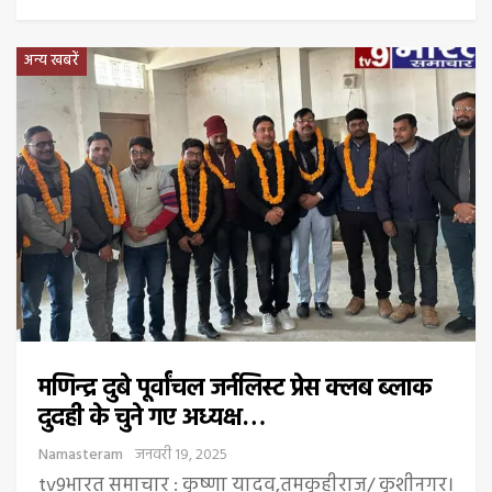
अन्य खबरें
मणिन्द्र दुबे पूर्वांचल जर्नलिस्ट प्रेस क्लब ब्लाक
दुदही के चुने गए अध्यक्ष…
Namasteram
जनवरी 19, 2025
tv9भारत समाचार : कृष्णा यादव,तमकुहीराज/ कुशीनगर।