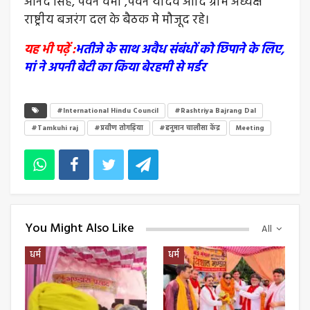
आनंद सिंह, पवन वर्मा ,पवन यादव आदि ग्राम अध्यक्ष
राष्ट्रीय बजरंग दल के बैठक मे मौजूद रहे।
यह भी पढ़ें :
भतीजे के साथ अवैध संबंधों को छिपाने के लिए,
मां ने अपनी बेटी का किया बेरहमी से मर्डर
#International Hindu Council
#Rashtriya Bajrang Dal
#Tamkuhi raj
#प्रवीण तोगड़िया
#हनुमान चालीसा केंद्र
Meeting
You Might Also Like
All
धर्म
धर्म