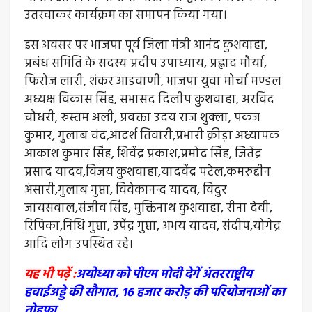
उतरवाकर कार्यक्रम का समापन किया गया।
इस अवसर पर भाजपा पूर्व जिला मंत्री आनंद कुशवाहा,
प्रबंध समिति के सदस्य प्रदीप उपाध्याय, प्रह्लाद मौर्या,
फिरोज लारी, शंकर आडवाणी, भाजपा युवा मोर्चा मण्डल
अध्यक्ष विकास सिंह, सभासद दिलीप कुशवाहा, अरविंद
चौधरी, रुस्तम अली, प्रवक्ता उदय राज शुक्ला, पंकज
कुमार, गुलाब चंद,आदर्श तिवारी,प्रभारी क्रीड़ा अध्यापक
आकाश कुमार सिंह, शिवेंद्र प्रकाश,प्रमोद सिंह, जितेंद्र
प्रसाद यादव,विजय कुशवाहा,यादवेंद्र पटेल,कमरुद्दीन
अंसारी,गुलाब गुप्ता, विवेकानन्द यादव, विदुर
जायसवाल,संजीव सिंह, मुक्तिनाथ कुशवाहा, रीना देवी,
रिपिका,निधि गुप्ता, उपेंद्र गुप्ता, अभय यादव, संदीप,योगेंद्र
आदि लोग उपस्थित रहे।
यह भी पढ़ें :
अयोध्या को पीएम मोदी देगें अंतरराष्ट्रीय
हवाईअड्डे की सौगात, 16 हजार करोड़ की परियोजनाओं का
तोहफा