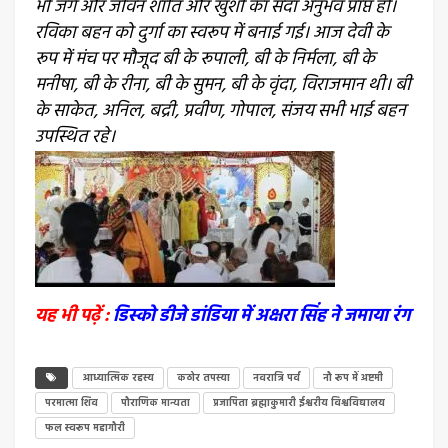
भी जगे और जीवन शांति और खुशी का सदा अनुभव प्राप्त हो।
रविका बहन को दुर्गा का स्वरूप में बनाई गई। आज देवी के
रूप में मंच पर मौजूद बी के रूपाली, बी के निर्मला, बी के
मनीषा, बी के रीना, बी के सुमन, बी के वृंदा, विराजमान थी। बी
के साकेत, अनिल, बद्री, प्रवीण, गोपाल, संजय सभी भाई बहन
उपस्थित रहे।
यह भी पढ़ें :
डिस्को डीजे डांडिया में अक्षरा सिंह ने जमाया रंग
आध्यात्मिक रहस्य
कठोर तपस्या
नवरात्रि पर्व
नौ रूप में अष्टमी
परमात्मा शिव
पौराणिक मान्यता
प्रजापिता ब्रह्माकुमारी ईश्वरीय विश्वविद्यालय
फल स्वरूप महागौरी