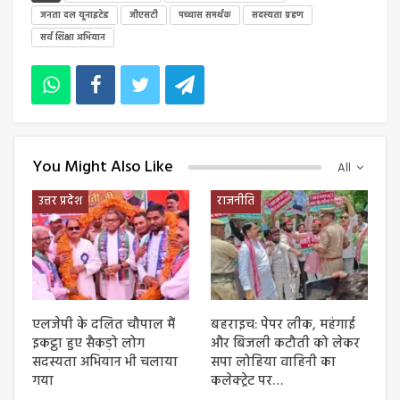
जनता दल यूनाइटेड
जीएसटी
पच्चास समर्थक
सदस्यता ग्रहण
सर्व शिक्षा अभियान
You Might Also Like
All
उत्तर प्रदेश
राजनीति
एलजेपी के दलित चौपाल मैं
बहराइच: पेपर लीक, महंगाई
इकट्ठा हुए सैकड़ो लोग
और बिजली कटौती को लेकर
सदस्यता अभियान भी चलाया
सपा लोहिया वाहिनी का
गया
कलेक्ट्रेट पर…