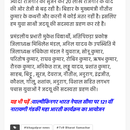
ज्यादा रोजगार का सृजन कर 20 लाख रोजगार के वादे
की ओर तेजी से बढ़ रही है। बिहार के मुख्यमंत्री नीतीश
कुमार के कथनी और करनी में कोई अंतर नहीं है। इसलिए
हम युवा साथी जदयू की सदस्यता ग्रहण कर रहे हैं।
प्रमंडलीय प्रभारी मुकेश विद्यार्थी, अतिपिछड़ा प्रकोष्ठ
जिलाध्यक्ष मिथिलेश मंडल, अनिल यादव के उपस्थिति में
जिलाध्यक्ष नचिकेता मंडल ने युवराज, सोनू कुमार,
परितोष कुमार, राघव कुमार, रोबिन कुमार, ऋषभ कुमार,
रौनक कुमार, अनिकेत राज, लड्डू यादव, प्रशांत कुमार,
साहब, बिट्टू , सूरज, देवराज, नीतीश, अनुराग, इंद्रजीत,
कौशल, गोलू, शशांक, अनुराग, विशाल सहित लगभग
पचास युवाओं ने जदयू की सदस्यता ग्रहण की।
यह भी पढ़ें :
वाल्मीकिनगर भारत नेपाल सीमा पर 121 वीं
नारायणी गंडकी महा आरती कार्यक्रम का आयोजन
#bhagalpur news
#Tv9 Bharat Samachar