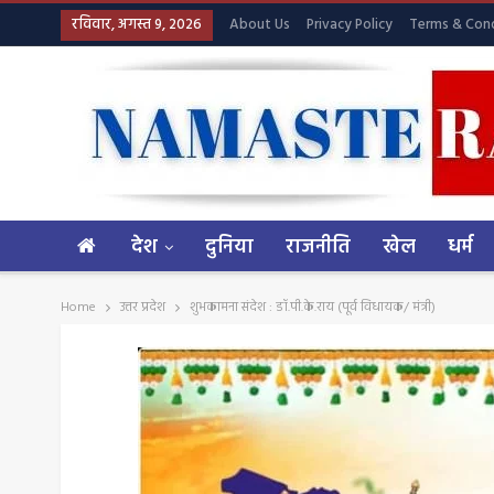
रविवार, अगस्त 9, 2026
About Us
Privacy Policy
Terms & Cond
देश
दुनिया
राजनीति
खेल
धर्म
Home
उत्तर प्रदेश
शुभकामना संदेश : डॉ.पी.के.राय (पूर्व विधायक/ मंत्री)