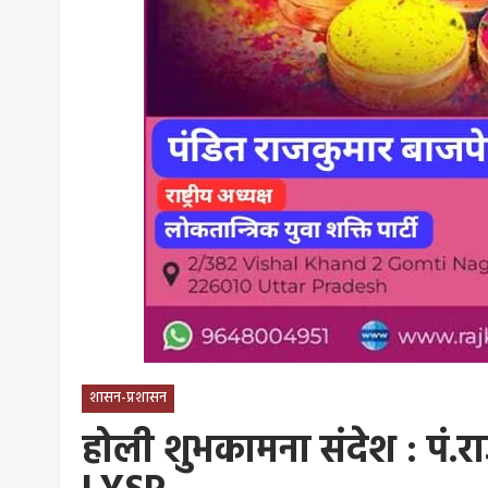
शासन-प्रशासन
होली शुभकामना संदेश : पं.राज