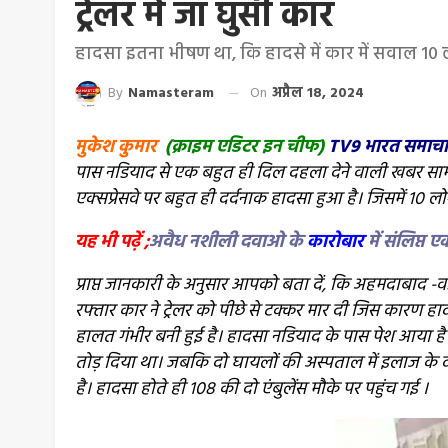
ट्रेलर में जा घुसी कार
हादसा इतना भीषण था, कि हादसे में कार में सवाल 10 
By
Namasteram
On
अप्रैल 18, 2024
मुकेश कुमार
(क्राइम एडिटर इन चीफ)
TV9 भारत समाच
पास नडियाद से एक बहुत ही दिल दहला देने वाली खबर सामन
एक्सप्रेसवे पर बहुत ही दर्दनाक हादसा हुआ है। जिसमें 10 लो
यह भी पढ़ें ;
अवैध नशीली दवाओ के
कारोबार
में संलिप्त
प्राप्त जानकारी के अनुसार आपको बता दें, कि
अहमदाबाद -वडोद
रफ्तार कार ने ट्रेलर को पीछे से टक्कर मार दी जिस कारण ह
हालत गंभीर बनी हुई है।
हादसा नडियाद के पास पेश आया है।
तोड़ दिया था। जबकि दो घायलों की अस्पताल में इलाज के दौ
है। हादसा होते ही 108 की दो एंबुलेंस मौके पर पहुंच गई ।