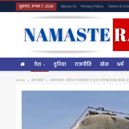
शुक्रवार, अगस्त 7, 2026
About Us
Privacy Policy
Terms & Con
देश
दुनिया
राजनीति
खेल
धर्म
Home
अन्य खबरें
अहमदाबाद- वड़ोदरा एक्सप्रेसवे पर हुआ दर्दनाक सड़क हादसा, ट्रे