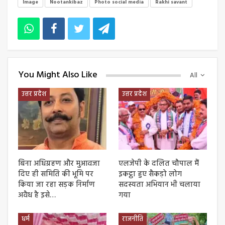
Image
Nootankibaz
Photo social media
Rakhi savant
You Might Also Like
All
उत्तर प्रदेश
उत्तर प्रदेश
बिना अधिग्रहण और मुआवजा
एलजेपी के दलित चौपाल मैं
दिए ही समिति की भूमि पर
इकट्ठा हुए सैकड़ो लोग
किया जा रहा सड़क निर्माण
सदस्यता अभियान भी चलाया
अवैध है इसे…
गया
धर्म
राजनीति