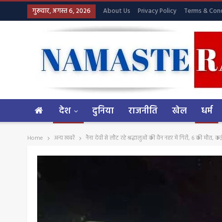
गुरूवार, अगस्त 6, 2026
About Us
Privacy Policy
Terms & Cond
देश
दुनिया
राजनीति
खेल
धर्म
Home
अन्य खबरें
नैना देवी से लौट रहे श्रद्धालुओं की वैन नहर में गिरी, 6 की मौत, 