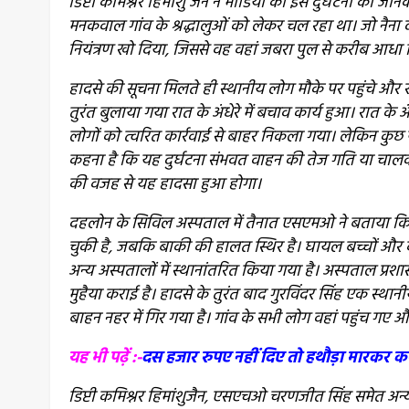
डिप्टी कमिश्नर हिमांशु जैन ने मीडिया को इस दुर्घटना की जानक
मनकवाल गांव के श्रद्धालुओं को लेकर चल रहा था। जो नैना द
नियंत्रण खो दिया, जिससे वह वहां जबरा पुल से करीब आधा कि
हादसे की सूचना मिलते ही स्थानीय लोग मौके पर पहुंचे औ
तुरंत बुलाया गया रात के अंधेरे में बचाव कार्य हुआ। रात के 
लोगों को त्वरित कार्रवाई से बाहर निकला गया। लेकिन कुछ या
कहना है कि यह दुर्घटना संभवत वाहन की तेज गति या चालक
की वजह से यह हादसा हुआ होगा।
दहलोन के सिविल अस्पताल में तैनात एसएमओ ने बताया कि क
चुकी है, जबकि बाकी की हालत स्थिर है। घायल बच्चों और 
अन्य अस्पतालों में स्थानांतरित किया गया है। अस्पताल प्रश
मुहैया कराई है। हादसे के तुरंत बाद गुरविंदर सिंह एक स्था
बाहन नहर में गिर गया है। गांव के सभी लोग वहां पहुंच गए 
यह भी पढ़ें :-
दस हजार रुपए नहीं दिए तो हथौड़ा मारकर कर द
डिप्टी कमिश्नर हिमांशुजैन, एसएचओ चरणजीत सिंह समेत अन्