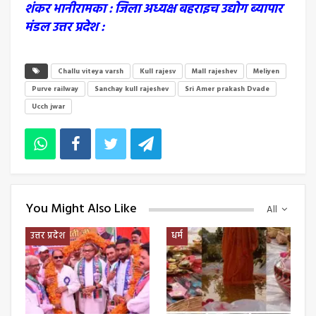
शंकर भानीरामका : जिला अध्यक्ष बहराइच उद्योग ब्यापार
मंडल उत्तर प्रदेश :
Challu viteya varsh
Kull rajesv
Mall rajeshev
Meliyen
Purve railway
Sanchay kull rajeshev
Sri Amer prakash Dvade
Ucch jwar
You Might Also Like
All
उत्तर प्रदेश
धर्म