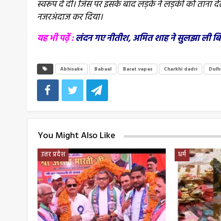
स्वरूप दे दी। जिस पर इसके बाद लड़के ने लड़की को ताना द
नजरअंदाज कर दिया।
यह भी पढ़ें :
लंदन गए नीतीश, अमित शाह ने सुलझा ली बिहार
Abhisake
Babaal
Barat vapas
Charkhi dadri
Dulhe
You Might Also Like
उत्तर प्रदेश
धर्म