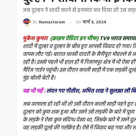
जब दुल्हन ने शादी करने से इनकार कर दिया तो उस लड़क
By
Namasteram
On
मार्च 9, 2024
मुकेश कुमार
(क्राइम ऐडिटर इन चीफ)
TV9 भारत समाच
शादी में दूल्हा व दुल्हन के बीच हुए आपसी विवाद हो गया। 
वापस लौट गई। बारात चरखी दादरी के सैनीपूरा मोहल्ले से आ
रही है। इससे पहले भी हाल ही में निजामपुर क्षेत्र में भी ऐ
मैरिज गार्डन पहुंची। इस दौरान काली साड़ी में एक लड़की दूल्
मुंह बोली बेटी है।
यह भी पढ़ें :
लंदन गए नीतीश, अमित शाह ने सुलझा ली बिहार
जब वरमाला हो रही थी तो उसी दौरान काली साड़ी पहने हुए ल
दुल्हन को कुछ शक हुआ और उसने उसे लड़की के बारे में पूछा
के लड़के ने ऐसा कुछ संदिग्ध देखा था, जिसके बारे में उसन
वह लड़की दूल्हे की गर्लफ्रेंड है। ऐसे में विवाद बढ़ गया औ